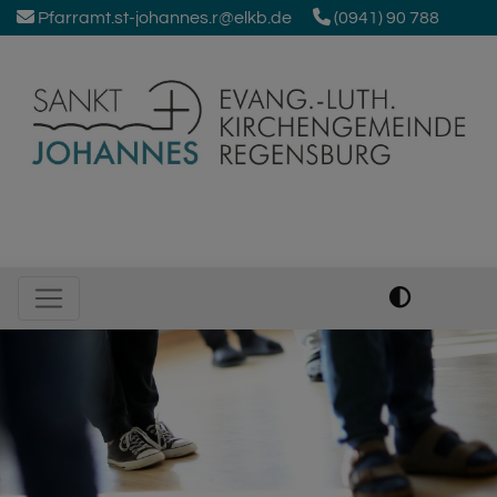
Direkt
Pfarramt.st-johannes.r@elkb.de
(0941) 90 788
zum
Inhalt
Johanneskirche Regensburg
Hauptnavigation