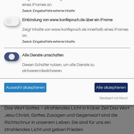
eines iFrames an.
Zweck
:
Eingebettete externe Inhalte
Einbindung von www.konfispruch.de über ein iFrame
Zeigt Inhalte von www.konfispruch.de innerhalb eines iFrames
an.
Frauenpower findet im Moment nicht statt.
Zweck
:
Eingebettete externe Inhalte
BIBELKREIS
Alle Dienste umschalten
Diesen Schalter nutzen, um alle Dienste zu
aktivieren/deaktivieren.
Auswahl akzeptieren
Alle akzeptieren
Realisiert mit Klaro!
Das Wort Gottes – strahlendes Licht in trüber Zeit Das Wort
Jesu Christi, Gottes Zusagen und Gegenwart sind die
Richtschnur in unserem Leben. Sie sind für uns ein
strahlendes Licht und geben Frieden