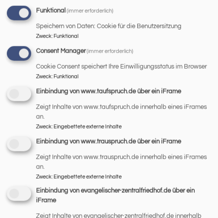
Ein wichtiger Beitrag zur kulturellen Bildung im
Funktional
(immer erforderlich)
Erwachsenenalter leistet der Literaturkreis. In den letzten
Jahren haben wir 22 Bücher gemeinsam gelesen und
Speichern von Daten: Cookie für die Benutzersitzung
besprochen. Den Anspruch einer
Zweck
:
Funktional
MÄNNERGRUPPE
Consent Manager
(immer erforderlich)
Cookie Consent speichert Ihre Einwilligungsstatus im Browser
Zweck
:
Funktional
Einbindung von www.taufspruch.de über ein iFrame
Zeigt Inhalte von www.taufspruch.de innerhalb eines iFrames
an.
Zweck
:
Eingebettete externe Inhalte
Die seit über 20 Jahren existierende Männergruppe
Einbindung von www.trauspruch.de über ein iFrame
organisiert sich selbst. Sie besteht (Januar 2023) aus
Zeigt Inhalte von www.trauspruch.de innerhalb eines iFrames
sieben Mitgliedern. Sie ist offen für jeden Mann
an.
unabhängig von Hautfarbe, Religion
Zweck
:
Eingebettete externe Inhalte
FRAUENPOWER
Einbindung von evangelischer-zentralfriedhof.de über ein
iFrame
Zeigt Inhalte von evangelischer-zentralfriedhof.de innerhalb