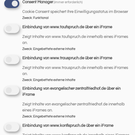
Consent Manager
(immer erforderlich)
Prädikant Zimmer
Pentling
Haus Benedikt
Cookie Consent speichert Ihre Einwilligungsstatus im Browser
Zweck
:
Funktional
Einbindung von www.taufspruch.de über ein iFrame
Zeigt Inhalte von www.taufspruch.de innerhalb eines iFrames
Fr, 14.8. 17 Uhr
an.
Zweck
:
Eingebettete externe Inhalte
Gottesdienst mit Hl. Abendmahl in der Hegenauer-
Wohnanlage
Einbindung von www.trauspruch.de über ein iFrame
Prädikant Zimmer
Zeigt Inhalte von www.trauspruch.de innerhalb eines iFrames
Regensburg
Hegenauer-Wohnanlage
an.
Zweck
:
Eingebettete externe Inhalte
Einbindung von evangelischer-zentralfriedhof.de über ein
iFrame
So, 16.8. 10 Uhr
Zeigt Inhalte von evangelischer-zentralfriedhof.de innerhalb
eines iFrames an.
Gottesdienst
Zweck
:
Eingebettete externe Inhalte
Prädikant Zimmer
Regensburg
Johanneskirche, Augsburger Str. 36 a
Einbindung von www.konfispruch.de über ein iFrame