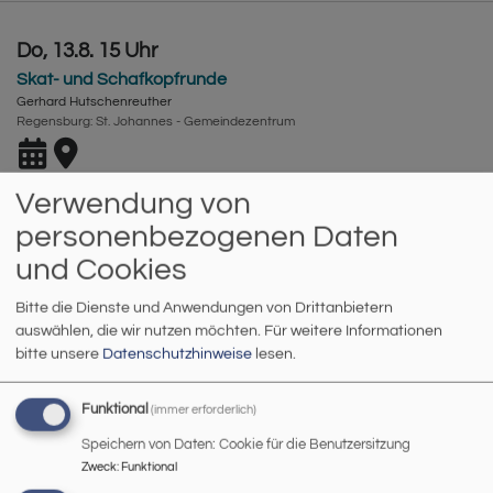
Do, 13.8. 15 Uhr
Skat- und Schafkopfrunde
Gerhard Hutschenreuther
Regensburg
St. Johannes - Gemeindezentrum
Verwendung von
personenbezogenen Daten
Fr, 14.8. 10 Uhr
und Cookies
Gottesdienst im Seniorenheim
Prädikant Prof. Striepling
Bitte die Dienste und Anwendungen von Drittanbietern
Regensburg
Johannesstift
auswählen, die wir nutzen möchten.
Für weitere Informationen
bitte unsere
Datenschutzhinweise
lesen.
Funktional
(immer erforderlich)
Speichern von Daten: Cookie für die Benutzersitzung
Fr, 14.8. 16 Uhr
Zweck
:
Funktional
Gottesdienst mit Hl. Abendmahl im Haus Benedikt Pentling