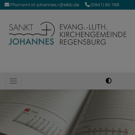
Direkt
Pfarramt.st-johannes.r@elkb.de
(0941) 90 788
zum
Inhalt
Johanneskirche Regensburg
Hauptnavigation