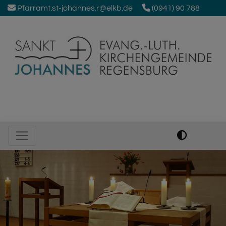
Direkt
Pfarramt.st-johannes.r@elkb.de
(0941) 90 788
zum
Inhalt
Johanneskirche Regensburg
Hauptnavigation