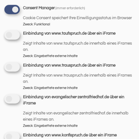
Consent Manager
(immer erforderlich)
Cookie Consent speichert Ihre Einwilligungsstatus im Browser
In St. Johannes findet der MiniGottesdienst einmal im
Zweck
:
Funktional
Monat statt. Es ist ein kurzer, kindgerechter Gottesdienst
Einbindung von www.taufspruch.de über ein iFrame
bei dem die ganz Kleinen (Kinder von 0-6 Jahren) im
Mittelpunkt stehen. Mit einfachen
Zeigt Inhalte von www.taufspruch.de innerhalb eines iFrames
FRÜHSTÜCKSKIRCHE
an.
Zweck
:
Eingebettete externe Inhalte
Einbindung von www.trauspruch.de über ein iFrame
Zeigt Inhalte von www.trauspruch.de innerhalb eines iFrames
an.
Zweck
:
Eingebettete externe Inhalte
Einbindung von evangelischer-zentralfriedhof.de über ein
iFrame
Es erwartet Sie ein gemütlicher Vormittag in entspannter
Zeigt Inhalte von evangelischer-zentralfriedhof.de innerhalb
Atmosphäre für Einzelne, Große und Kleine, Jung und Alt
eines iFrames an.
mit gutem Frühstück, Musik und Singen, Texten und
Zweck
:
Eingebettete externe Inhalte
Spiritualität. Für die Kinder gibt es
Einbindung von www.konfispruch.de über ein iFrame