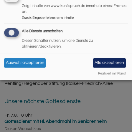
GOTTESDIENSTE FÜR SENIOREN
Zeigt Inhalte von www.konfispruch.de innerhalb eines iFrames
an.
Zweck
:
Eingebettete externe Inhalte
Alle Dienste umschalten
Diesen Schalter nutzen, um alle Dienste zu
aktivieren/deaktivieren.
Wir bieten regelmäßig Gottesdienste in verschiedenen
Auswahl akzeptieren
Alle akzeptieren
Altersheimen an. Dazu gehören: Bürgerheim
Realisiert mit Klaro!
(Kumpfmühler Str. 52) Haus Benedikt (Am Rathaus 3,
Pentling) Hegenauer Stiftung (Kaiser-Friedrich-Allee
Unsere nächste Gottesdienste
Fr, 7.8. 10 Uhr
Gottesdienst mit Hl. Abendmahl im Seniorenheim
Diakon Wauschkies