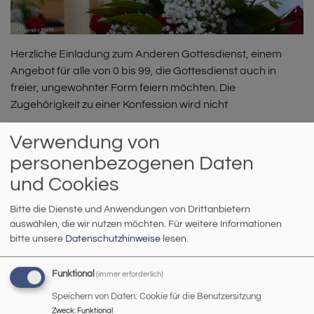
Herzliche Einladung zum Anderen Gottesdienst, einem
Angebot für alle von 0 bis 99, die Gottesdienst auch in
freier, ungewohnter Form feiern möchten. Die
Zugehörigkeit zu einer Konfession wird nicht
GOTTESDIENST FÜR FAMILIEN
Verwendung von
personenbezogenen Daten
Für alle Altersgruppen bieten wir verschiedene
Familiengottesdienste in freierer Form, mit neuen Liedern,
und Cookies
mit kreativen, anschaulichen Elementen und an
Bitte die Dienste und Anwendungen von Drittanbietern
unterschiedlichen Orten. Herzliche Einladung -
auswählen, die wir nutzen möchten.
Für weitere Informationen
MINIGOTTESDIENST
bitte unsere
Datenschutzhinweise
lesen.
Funktional
(immer erforderlich)
Speichern von Daten: Cookie für die Benutzersitzung
Zweck
:
Funktional