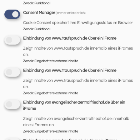
Zweck
:
Funktional
Consent Manager
(immer erforderlich)
Pfarrer Klaus Göldner und
Cookie Consent speichert Ihre Einwilligungsstatus im Browser
Chorleiterin Angelika
Zweck
:
Funktional
Hanzlick in St. Johannes
Einbindung von www.taufspruch.de über ein iFrame
Zeigt Inhalte von www.taufspruch.de innerhalb eines iFrames
feierlich verabschiedet
an.
Zweck
:
Eingebettete externe Inhalte
In einem bewegenden
Einbindung von www.trauspruch.de über ein iFrame
Festgottesdienst
Zeigt Inhalte von www.trauspruch.de innerhalb eines iFrames
verabschiedeten wir
an.
Pfarrer Klaus Göldner
Zweck
:
Eingebettete externe Inhalte
und Chorleiterin
Einbindung von evangelischer-zentralfriedhof.de über ein
Angelika Hanzlick in
iFrame
den Ruhestand. Viele Weggefährten aus den letzten
Zeigt Inhalte von evangelischer-zentralfriedhof.de innerhalb
Jahren und Jahrzehnten verabschiedeten sich von
eines iFrames an.
den Beiden und der Chor St. Johannes gestaltete den
Zweck
:
Eingebettete externe Inhalte
Gottesdienst musikalisch. Den ausführlichen Bericht