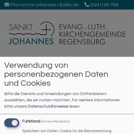
Direkt
Pfarramt.st-johannes.r@elkb.de
(0941) 90 788
zum
Inhalt
Johanneskirche Regensburg
Verwendung von
personenbezogenen Daten
Hauptnavigation
und Cookies
Bitte die Dienste und Anwendungen von Drittanbietern
Startseite
Angelika Hanzlick
auswählen, die wir nutzen möchten.
Für weitere Informationen
bitte unsere
Datenschutzhinweise
lesen.
Angelika Hanzlick
Funktional
(immer erforderlich)
Speichern von Daten: Cookie für die Benutzersitzung