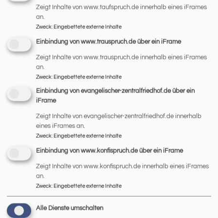
Zeigt Inhalte von www.taufspruch.de innerhalb eines iFrames
an.
Geschichte
Zweck
:
Eingebettete externe Inhalte
Einbindung von www.trauspruch.de über ein iFrame
Die Johanneskirche blickt auf eine bewegte
Zeigt Inhalte von www.trauspruch.de innerhalb eines iFrames
Geschichte zurück, die nach dem zweiten Weltkrieg
an.
Zweck
:
Eingebettete externe Inhalte
1956 beginnt:
Einbindung von evangelischer-zentralfriedhof.de über ein
iFrame
übe
Weiterlesen
Ges
Zeigt Inhalte von evangelischer-zentralfriedhof.de innerhalb
eines iFrames an.
Zweck
:
Eingebettete externe Inhalte
Einbindung von www.konfispruch.de über ein iFrame
Zeigt Inhalte von www.konfispruch.de innerhalb eines iFrames
an.
Hauptnavigation
Fußbereichsmenü
Benutzermen
Zweck
:
Eingebettete externe Inhalte
Das sind wir
Impressum
Anmelden
Gottesdienst
Kontakt
Alle Dienste umschalten
Unsere KiTa
Cookie-Einstellungen