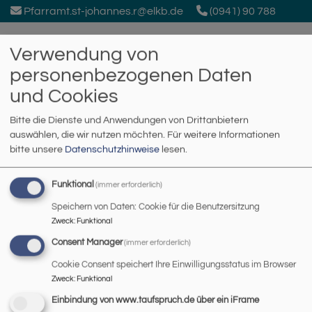
Direkt
Pfarramt.st-johannes.r@elkb.de
(0941) 90 788
zum
Inhalt
Verwendung von
personenbezogenen Daten
und Cookies
Bitte die Dienste und Anwendungen von Drittanbietern
auswählen, die wir nutzen möchten.
Für weitere Informationen
Johanneskirche Regensburg
bitte unsere
Datenschutzhinweise
lesen.
Hauptnavigation
Funktional
(immer erforderlich)
Speichern von Daten: Cookie für die Benutzersitzung
Zweck
:
Funktional
Startseite
Geschichte
Consent Manager
(immer erforderlich)
Cookie Consent speichert Ihre Einwilligungsstatus im Browser
Zweck
:
Funktional
Geschichte
Einbindung von www.taufspruch.de über ein iFrame