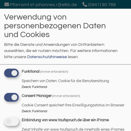
Direkt
Pfarramt.st-johannes.r@elkb.de
(0941) 90 788
zum
Verwendung von
Inhalt
personenbezogenen Daten
und Cookies
Bitte die Dienste und Anwendungen von Drittanbietern
auswählen, die wir nutzen möchten.
Für weitere Informationen
bitte unsere
Datenschutzhinweise
lesen.
Johanneskirche Regensburg
Funktional
(immer erforderlich)
Hauptnavigation
Speichern von Daten: Cookie für die Benutzersitzung
Zweck
:
Funktional
Consent Manager
(immer erforderlich)
Startseite
Kircheneintritt
Cookie Consent speichert Ihre Einwilligungsstatus im Browser
Zweck
:
Funktional
Kircheneintritt
Einbindung von www.taufspruch.de über ein iFrame
Zeigt Inhalte von www.taufspruch.de innerhalb eines iFrames