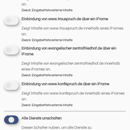
an.
Zweck
:
Eingebettete externe Inhalte
Kircheneintritt
Einbindung von www.trauspruch.de über ein iFrame
Zeigt Inhalte von www.trauspruch.de innerhalb eines iFrames
In die evangelische Kirche einzutreten, ist leichter als
an.
gedacht.
Zweck
:
Eingebettete externe Inhalte
Einbindung von evangelischer-zentralfriedhof.de über ein
übe
Weiterlesen
iFrame
Kirc
Zeigt Inhalte von evangelischer-zentralfriedhof.de innerhalb
eines iFrames an.
Zweck
:
Eingebettete externe Inhalte
Einbindung von www.konfispruch.de über ein iFrame
Zeigt Inhalte von www.konfispruch.de innerhalb eines iFrames
Hauptnavigation
Fußbereichsmenü
Benutzermen
an.
Das sind wir
Impressum
Anmelden
Zweck
:
Eingebettete externe Inhalte
Gottesdienst
Kontakt
Unsere KiTa
Cookie-Einstellungen
Alle Dienste umschalten
Gemeindeleben
Newsletter
Diesen Schalter nutzen, um alle Dienste zu