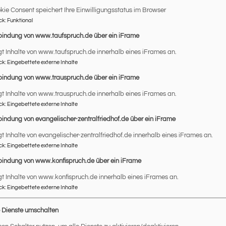
und Chorleiterin Angelika Hanzl
kie Consent speichert Ihre Einwilligungsstatus im Browser
ck
:
Funktional
t
bindung von www.taufspruch.de über ein iFrame
gt Inhalte von www.taufspruch.de innerhalb eines iFrames an.
In einem bewegenden Festgottesdienst verabschiedeten wir
ck
:
Eingebettete externe Inhalte
Angelika Hanzlick in den Ruhestand. Viele Weggefährten a
bindung von www.trauspruch.de über ein iFrame
verabschiedeten sich von den Beiden und der Chor St. Joh
gt Inhalte von www.trauspruch.de innerhalb eines iFrames an.
musikalisch. Den ausführlichen Bericht und eine Bildergaler
ck
:
Eingebettete externe Inhalte
bindung von evangelischer-zentralfriedhof.de über ein iFrame
gt Inhalte von evangelischer-zentralfriedhof.de innerhalb eines iFrames an.
ck
:
Eingebettete externe Inhalte
bindung von www.konfispruch.de über ein iFrame
gt Inhalte von www.konfispruch.de innerhalb eines iFrames an.
ck
:
Eingebettete externe Inhalte
e Dienste umschalten