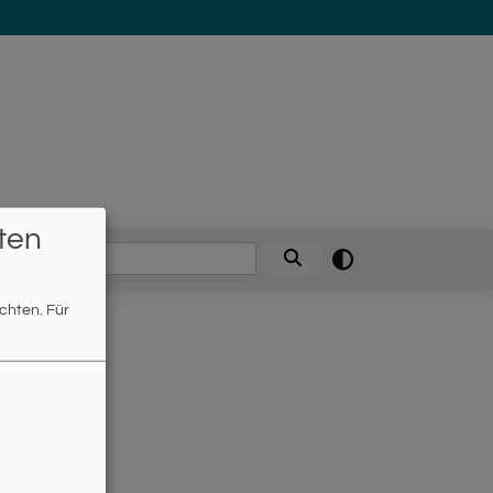
 Regensburg
ten
Suche
öchten.
Für