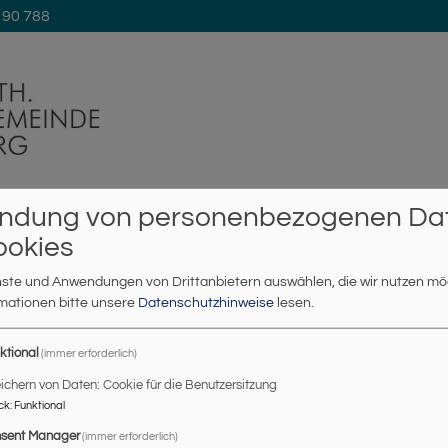
 90 788
Johanneskirche
ndung von personenbezogenen Da
a
Gemeindeleben
Musik
Leben begleiten
Links
ookies
enste und Anwendungen von Drittanbietern auswählen, die wir nutzen m
rmationen bitte unsere
Datenschutzhinweise
lesen.
ktional
(immer erforderlich)
ichern von Daten: Cookie für die Benutzersitzung
ck
:
Funktional
sent Manager
(immer erforderlich)