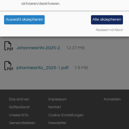
aktivieren/deaktivieren.
JohannesInfo 2025-4
7.09 MB
Auswahl akzeptieren
Alle akzeptieren
johannesinfo_2025-3_inet.pdf
3.85 MB
Realisiert mit Klaro!
JohannesInfo 2025-2
12.37 MB
johannesinfo_2025-1.pdf
7.8 MB
Hauptnavigation
Fußbereichsmenü
Benutzermen
Das sind wir
Impressum
Anmelden
Gottesdienst
Kontakt
Unsere KiTa
Cookie-Einstellungen
Gemeindeleben
Newsletter