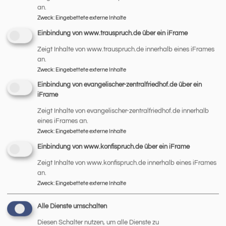
EiR 2025-3
2.42 MB
an.
Zweck
:
Eingebettete externe Inhalte
Einbindung von www.trauspruch.de über ein iFrame
EiR 2025-2
2.42 MB
Zeigt Inhalte von www.trauspruch.de innerhalb eines iFrames
an.
JohannesInfo - Der Einleger
Zweck
:
Eingebettete externe Inhalte
unserer Gemeinde
Einbindung von evangelischer-zentralfriedhof.de über ein
iFrame
Zeigt Inhalte von evangelischer-zentralfriedhof.de innerhalb
eines iFrames an.
Zweck
:
Eingebettete externe Inhalte
JohannesInfo 2026-4
762.51 KB
Einbindung von www.konfispruch.de über ein iFrame
Zeigt Inhalte von www.konfispruch.de innerhalb eines iFrames
JohannesInfo 2026-3
8.99 MB
an.
Zweck
:
Eingebettete externe Inhalte
JohannesInfo 2026-1
19.83 MB
Alle Dienste umschalten
Diesen Schalter nutzen, um alle Dienste zu