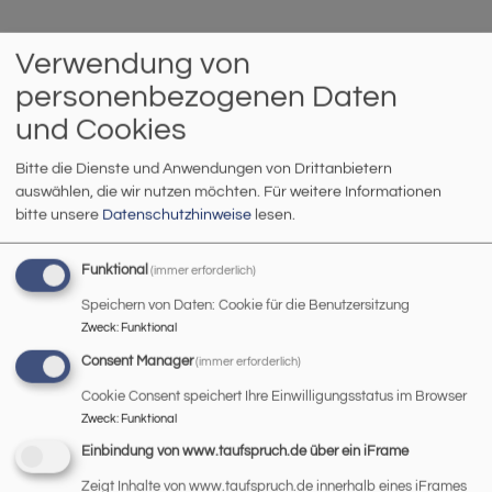
Der Gemeindebrief "evangelisch in Regensburg" und
Verwendung von
unsere Johannes-Info erscheinen 4x im Jahr.
personenbezogenen Daten
Hier finden Sie die aktuellen Ausgaben zum Download,
und Cookies
Bitte die Dienste und Anwendungen von Drittanbietern
Evangelisch in Regensburg - Der
auswählen, die wir nutzen möchten.
Für weitere Informationen
Gemeindebrief für Regensburg
bitte unsere
Datenschutzhinweise
lesen.
und Bad Abbach (Mantelteil)
Funktional
(immer erforderlich)
Speichern von Daten: Cookie für die Benutzersitzung
Zweck
:
Funktional
EiR 2026-2
2.13 MB
Consent Manager
(immer erforderlich)
Cookie Consent speichert Ihre Einwilligungsstatus im Browser
Zweck
:
Funktional
EiR 2025-4
2.45 MB
Einbindung von www.taufspruch.de über ein iFrame
Zeigt Inhalte von www.taufspruch.de innerhalb eines iFrames